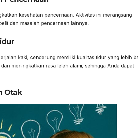
gkatkan kesehatan pencernaan. Aktivitas ini merangsang
lit dan masalah pencernaan lainnya.
idur
jalan kaki, cenderung memiliki kualitas tidur yang lebih ba
s dan meningkatkan rasa lelah alami, sehingga Anda dapat
n Otak