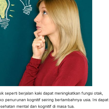
ik seperti berjalan kaki dapat meningkatkan fungsi otak,
o penurunan kognitif seiring bertambahnya usia. Ini dapat
sehatan mental dan kognitif di masa tua.