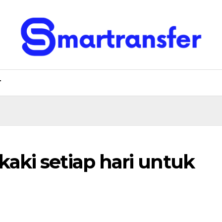
T
kaki setiap hari untuk