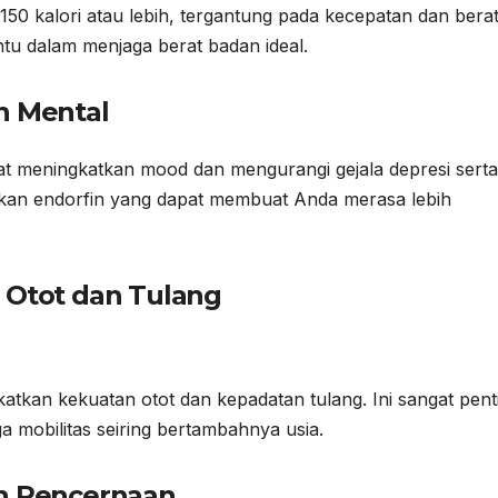
150 kalori atau lebih, tergantung pada kecepatan dan bera
tu dalam menjaga berat badan ideal.
n Mental
dapat meningkatkan mood dan mengurangi gejala depresi serta
skan endorfin yang dapat membuat Anda merasa lebih
Otot dan Tulang
katkan kekuatan otot dan kepadatan tulang. Ini sangat pent
 mobilitas seiring bertambahnya usia.
n Pencernaan