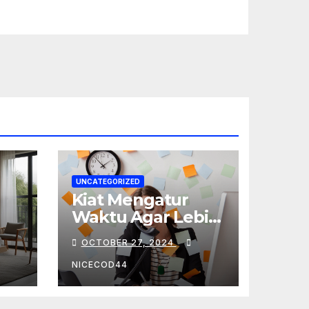
UNCATEGORIZED
Kiat Mengatur
Waktu Agar Lebih
k
Produktif di
OCTOBER 27, 2024
Rumah
NICECOD44