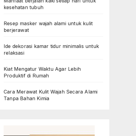
Manfaat berjalan kaki setiap hari untuk
kesehatan tubuh
Resep masker wajah alami untuk kulit
berjerawat
Ide dekorasi kamar tidur minimalis untuk
relaksasi
Kiat Mengatur Waktu Agar Lebih
Produktif di Rumah
Cara Merawat Kulit Wajah Secara Alami
Tanpa Bahan Kimia