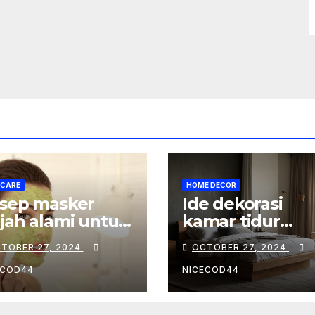
 CARE
HOME DECOR
sep masker
Ide dekorasi
jah alami untuk
kamar tidur
lit berjerawat
minimalis untu
TOBER 27, 2024
OCTOBER 27, 2024
relaksasi
ECOD44
NICECOD44