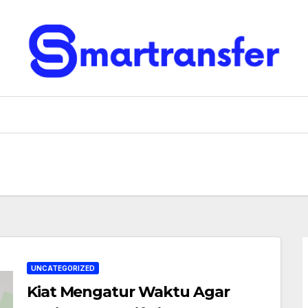
UNCATEGORIZED
Kiat Mengatur Waktu Agar