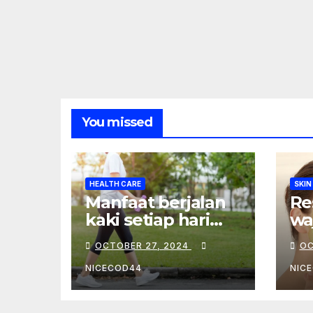
You missed
HEALTH CARE
SKIN
Manfaat berjalan
Re
kaki setiap hari
wa
untuk kesehatan
ku
OCTOBER 27, 2024
OC
tubuh
NICECOD44
NIC