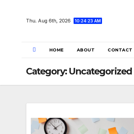
Skip
to
Thu. Aug 6th, 2026
10:24:24 AM
content
HOME
ABOUT
CONTACT
Category:
Uncategorized